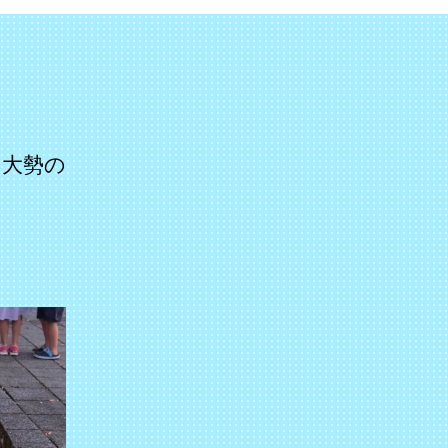
。
は大勢の