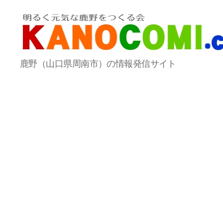
か
鹿野（山口県周南市）の情報発信サイト
の
コ
ミ
情
報
局